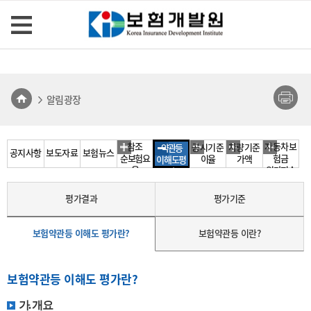
알림광장
참조
자동차보
공시기준
차량기준
약관등
공지사항
보도자료
보험뉴스
순보험요
험금
이율
가액
이해도평
율
원가지수
가
평가결과
평가기준
보험약관등 이해도 평가란?
보험약관등 이란?
보험약관등 이해도 평가란?
가. 개요