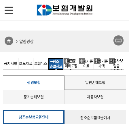
알림광장
약관등
자동차보
공시기준
차량기준
참조
공지사항
보도자료
보험뉴스
이해도평
험금
이율
가액
순보험요
가
원가지수
율
생명보험
일반손해보험
장기손해보험
자동차보험
참조순보험요율안내
참조순보험요율예시