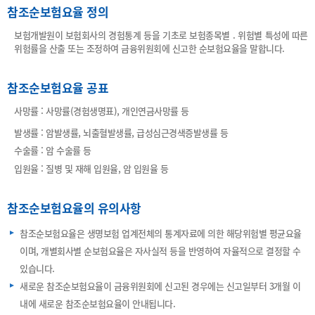
참조순보험요율 정의
보험개발원이 보험회사의 경험통계 등을 기초로 보험종목별 . 위험별 특성에 따른
위험률을 산출 또는 조정하여 금융위원회에 신고한 순보험요율을 말합니다.
참조순보험요율 공표
사망률 : 사망률(경험생명표), 개인연금사망률 등
발생률 : 암발생률, 뇌출혈발생률, 급성심근경색증발생률 등
수술률 : 암 수술률 등
입원율 : 질병 및 재해 입원율, 암 입원율 등
참조순보험요율의 유의사항
참조순보험요율은 생명보험 업계전체의 통계자료에 의한 해당위험별 평균요율
이며, 개별회사별 순보험요율은 자사실적 등을 반영하여 자율적으로 결정할 수
있습니다.
새로운 참조순보험요율이 금융위원회에 신고된 경우에는 신고일부터 3개월 이
내에 새로운 참조순보험요율이 안내됩니다.