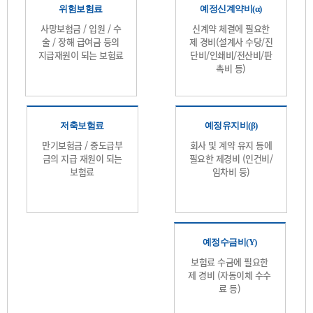
위험보험료
예정신계약비(α)
사망보험금 / 입원 / 수
신계약 체결에 필요한
술 / 장해 급여금 등의
제 경비(설계사 수당/진
지급재원이 되는 보험료
단비/인쇄비/전산비/판
촉비 등)
저축보험료
예정유지비(β)
만기보험금 / 중도급부
회사 및 계약 유지 등에
금의 지급 재원이 되는
필요한 제경비 (인건비/
보험료
임차비 등)
예정수금비(Υ)
보험료 수금에 필요한
제 경비 (자동이체 수수
료 등)