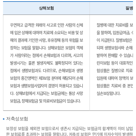
상해보험
질병
우연하고 급격한 외래의 사고로 인한 사람의 신체
질병에 대한 치료비를 보장
에 입은 상해에 대하여 치료에 소요되는 비용 및 상
을 말하며, 입원급여금, 
해의 결과에 기인한 사망, 후유장해 등의 위험을 보
이 지급된다. 질병보험은 
장하는 보험을 말합니다. 상해보험은 보험의 객체
되며 생명보험사와 손해보
가 사람이라는 점에서 손해보험과 다르며, 사고의
발하여 판매할 수 있습니다.
발생시기는 물론 발생자체도 불확정되어 있다는
린이보험 등이 대표적인 
점에서 생명보험과도 다르므로, 손해보험과 생명
험상품은 질병으로 치료를 
보험의 중간영역인 제3보험 분야에 해당되어 손해
입원에 대하여 정액의 보험
보험과 생명보험사업자의 겸영이 허용되고 있습니
험상품은 치료비 중 본인
다. 상해보험에서 지급되는 보험금에는 통상 사망
실손보상합니다.
보험금, 장해보험금 및 의료비보험금이 있습니다.
저축성보험
보장성 보험을 제외한 보험으로서 생존시 지급되는 보험금의 합계액이 이미 납입
한 보험료를 초과하는 보험을 말합니다. 저축성 보험은 만기에 이자수익이 발생하