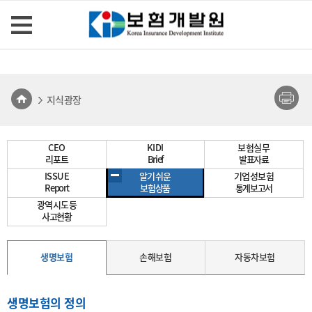
지식광장
CEO
KIDI
보험실무
리포트
Brief
발표자료
ISSUE
알기쉬운
기업성보험
Report
보험상품
통계보고서
광역시도등
사고현황
생명보험
손해보험
자동차보험
생명보험의 정의