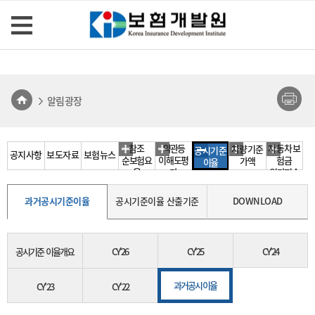
알림광장
참조
약관등
자동차보
차량기준
공시기준
공지사항
보도자료
보험뉴스
순보험요
이해도평
험금
가액
이율
율
가
원가지수
과거공시기준이율
공시기준이율 산출기준
DOWNLOAD
공시기준 이율개요
CY'26
CY'25
CY'24
과거공시이율
CY'23
CY'22